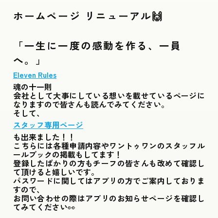
ホームページ リニューアル🙌
Gallery
ギャラリー
Contact
「一生に一度の感動を作る、一員
お仕事ご依頼フォーム
へ。」
Eleven Rules
魂の十一則
会社として大事にしている想いを載せているページに
なりますので皆さんも読んでみてください。
そして、
スタッフ専用ページ
も出来ました！！
こちらには各種申請内容やワントゥワンのスタッフル
ールブックの掲載もしてます！
登録したばかりの方もチーフの皆さんも改めて確認し
て頂けると嬉しいです。
パスワードに関してはアプリの方でご案内しておりま
すので、
お問い合わせの際はアプリのお知らせページを確認し
てみてください👀