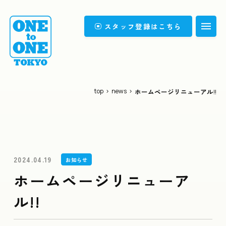
スタッフ登録はこちら
Top
トップ
What's the work?
top
>
news
>
ホームページリニューアル!!
どんなお仕事？
Our thought
私たちの想い
Company
会社情報
2024.04.19
お知らせ
Group Overview
グループ会社概要
ホームページリニューア
FAQ
よくある質問
ル!!
News
ニュース