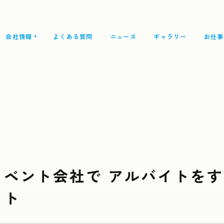
会社情報
よくある質問
ニュース
ギャラリー
お仕事
Top
トップ
What's the work?
どんなお仕事？
Our thought
私たちの想い
イベント会社で アルバイトを
Company
会社情報
ット
Group Overview
グループ会社概要