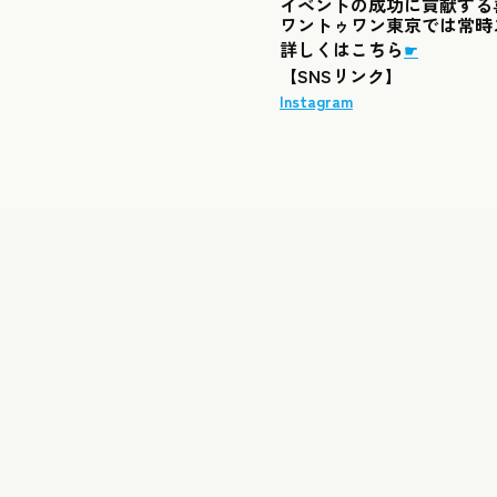
イベントの成功に貢献する
ワントゥワン東京では常時
詳しくはこちら
☛
【SNSリンク】
Instagram