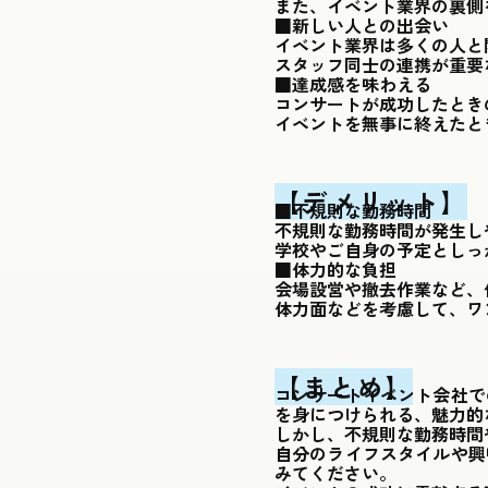
また、イベント業界の裏側
■新しい人との出会い
イベント業界は多くの人と
スタッフ同士の連携が重要
■達成感を味わえる
コンサートが成功したとき
イベントを無事に終えたと
【デメリット】
■不規則な勤務時間
不規則な勤務時間が発生し
学校やご自身の予定としっ
■体力的な負担
会場設営や撤去作業など、
体力面などを考慮して、ワ
【まとめ】
コンサートイベント会社で
を身につけられる、魅力的
しかし、不規則な勤務時間
自分のライフスタイルや興
みてください。