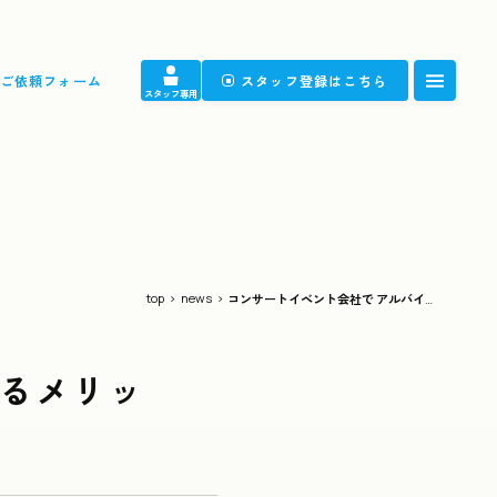
ご依頼フォーム
スタッフ登録はこちら
スタッフ専用
FAQ
よくある質問
News
ニュース
top
>
news
>
コンサートイベント会社で アルバイトをするメリット・デメリット
Gallery
ギャラリー
するメリッ
Contact
お仕事ご依頼フォーム