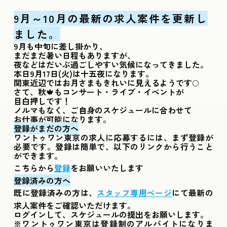
Gallery
9月～10月の最新の求人案件を更新し
ギャラリー
ました。
Contact
9月も中旬に差し掛かり、
お仕事ご依頼フォーム
まだまだ暑い日程もありますが、
夜などはだいぶ過ごしやすい気候になってきました。
本日9月17日(火)は十五夜になります。
関東近辺ではお月さまもきれいに見えるようです🌕
さて、秋🍁もコンサート・ライブ・イベントが
目白押しです！
ノルマもなく、ご自身のスケジュールに合わせて
お仕事が可能になります。
登録がまだの方へ
ワントゥワン東京の求人に応募するには、まず登録が
必要です。登録は簡単で、以下のリンクから行うこと
ができます。
こちらから
をお願いいたします
登録
登録済みの方へ
既に登録済みの方は、
にて最新の
スタッフ専用ページ
求人案件をご確認いただけます。
ログインして、スケジュールの提出をお願いします。
※ワントゥワン東京は登録制のアルバイトになりま