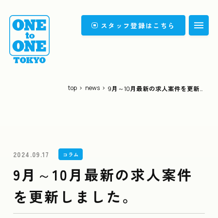
スタッフ登録はこちら
Top
トップ
What's the work?
top
>
news
>
9月～10月最新の求人案件を更新しました。
どんなお仕事？
Our thought
私たちの想い
Company
会社情報
2024.09.17
コラム
Group Overview
グループ会社概要
9月～10月最新の求人案件
FAQ
よくある質問
を更新しました。
News
ニュース