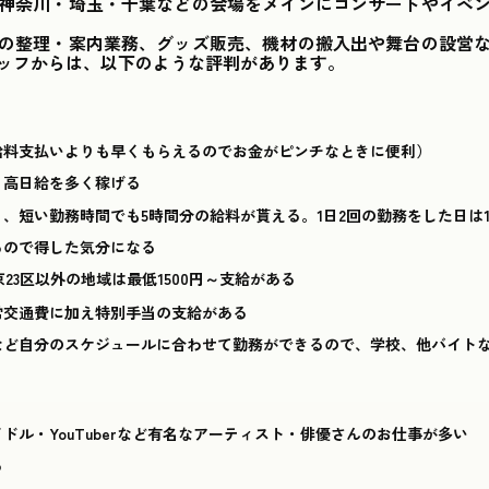
神奈川・埼玉・千葉などの会場をメインにコンサートやイベ
の整理・案内業務、グッズ販売、機材の搬入出や舞台の設営
ッフからは、以下のような評判があります。
給料支払いよりも早くもらえるのでお金がピンチなときに便利）
、高日給を多く稼げる
、短い勤務時間でも5時間分の給料が貰える。1日2回の勤務をした日は
るので得した気分になる
京23区以外の地域は最低1500円～支給がある
常交通費に加え特別手当の支給がある
など自分のスケジュールに合わせて勤務ができるので、学校、他バイト
ドル・YouTuberなど有名なアーティスト・俳優さんのお仕事が多い
る