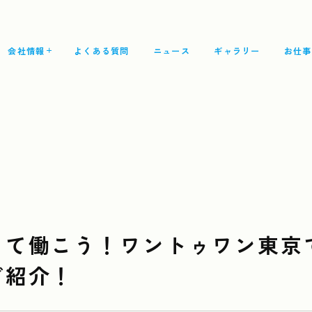
会社情報
よくある質問
ニュース
ギャラリー
お仕事
Top
トップ
What's the work?
どんなお仕事？
Our thought
私たちの想い
して働こう！ワントゥワン東京
Company
会社情報
ご紹介！
Group Overview
グループ会社概要