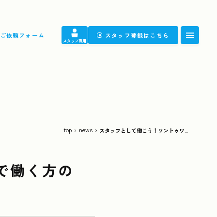
ご依頼フォーム
スタッフ登録はこちら
スタッフ専用
FAQ
よくある質問
News
ニュース
top
>
news
>
スタッフとして働こう！ワントゥワン東京で働く方の声・評判をご紹介！
Gallery
ギャラリー
で働く方の
Contact
お仕事ご依頼フォーム